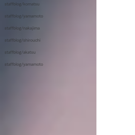
staffblog/komatsu
staffblog/yamamoto
staffblog/nakajima
staffblog/shirouchi
staffblog/akatsu
staffblog/yamamoto