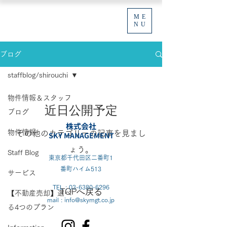
ME
NU
ブログ
staffblog/shirouchi
物件情報＆スタッフ
近日公開予定
ブログ
株式会社
物件情報
その他のカテゴリーの記事を見まし
SKY MANAGEMENT
ょう。
Staff Blog
東京都千代田区二番町1
番町ハイム513
サービス
TEL :
03-6380-6296
TOPへ戻る
【不動産売却】選べ
mail : info@skymgt.co.jp
る4つのプラン