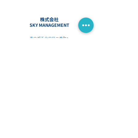
株式会社
SKY MANAGEMENT
東京都千代田区二番町1
番町ハイム513
TEL :
03-6380-6296
mail : info@skymgt.co.jp
トップページ
私達について
会社概要
スタッフ紹介
サービス
売却プラン
​代表挨拶
SKYでのご売却