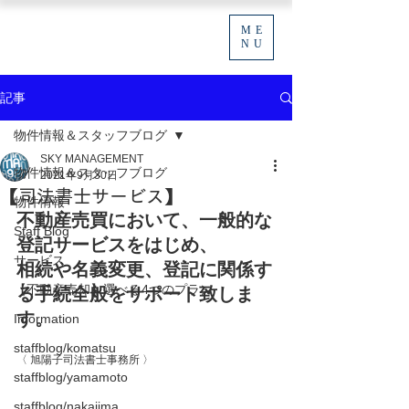
ME
NU
記事
物件情報＆スタッフブログ
SKY MANAGEMENT
物件情報＆スタッフブログ
2021年9月30日
【司法書士サービス】
物件情報
不動産売買において、一般的な
Staff Blog
登記サービスをはじめ、
サービス
相続や名義変更、登記に関係す
【不動産売却】選べる4つのプラン
る手続全般をサポート致しま
す。
Information
staffblog/komatsu
〈 旭陽子司法書士事務所 〉
staffblog/yamamoto
staffblog/nakajima