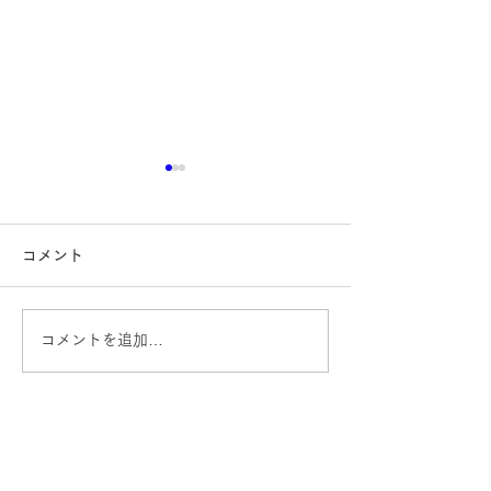
コメント
コメントを追加…
【不動産購入】理想の住
【不動産の投資
まいを実現する
ング】