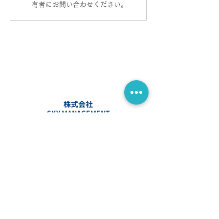
ク休業のお知らせ
有者にお問い合わせください。
株式会社
SKY MANAGEMENT
東京都千代田区二番町1
番町ハイム513
TEL :
03-6380-6296
mail : info@skymgt.co.jp