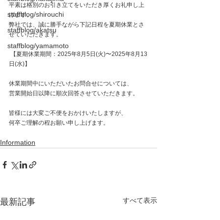
平素は格別のお引き立てをいただき厚くお礼申し上
staffblog/shirouchi
げます。
弊社では、誠に勝手ながら下記日程を夏期休業とさ
staffblog/akatsu
せていただきます。
staffblog/yamamoto
 【夏期休業期間：2025年8月5日(火)〜2025年8月13
日(水)】
休業期間中にいただいたお問合せについては、
営業開始日以降に順次回答させていただきます。
皆様には大変ご不便をおかけいたしますが、
何卒ご理解の程お願い申し上げます。
Information
すべて表示
最新記事