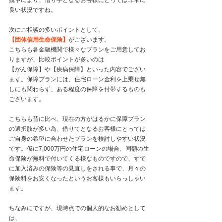
競争により、借り手となるお客様にとっては非常に
良い状況ですね。
次にご相談の多いポイントとして、
【団体信用生命保険】
がございます。
こちらも各金融機関で様々なプランをご用意してお
りますが、比較ポイントが多いのは
【がん保障】や【疾病保障】といった内容でござい
ます。保障プランには、住宅ローン金利を上乗せ無
しにも関わらず、ある程度の保障を付帯するものも
ございます。
こちらも昔に比べ、現在の方がはるかに保障プラン
の選択肢が多い為、借りてとなるお客様にとっては
ご自身の希望に合わせたプランを検討しやすい状況
です。仮に7,000万円の住宅ローンの場合、同額の生
命保険が無料で付いてくる様なものですので、すで
に加入済みの保険等の見直しをされる事で、月々の
保険料をお安くなったというお客様もいらっしゃい
ます。
ちなみにですが、現時点での個人的なお勧めとして
は、