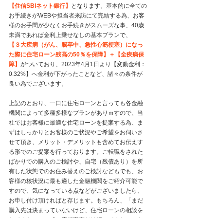
【住信SBIネット銀行】
となります。基本的に全ての
お手続きがWEBや担当者来訪にて完結する為、お客
様のお手間が少なくお手続きがスムーズな事、40歳
未満であれば金利上乗せなしの基本プランで、
【３大疾病（がん、脳卒中、急性心筋梗塞）になっ
た際に住宅ローン残高の50％を保障】＋【全疾病保
障】
がついており、2023年4月1日より【変動金利：
0.32%】へ金利が下がったことなど、諸々の条件が
良い為でございます。
上記のとおり、一口に住宅ローンと言っても各金融
機関によって多種多様なプランがありｍすので、当
社ではお客様に最適な住宅ローンを提案する為、ま
ずはしっかりとお客様のご状況やご希望をお伺いさ
せて頂き、メリット・デメリットも含めてお伝えす
る形でのご提案を行っております。ご転職をされた
ばかりでの購入のご検討や、自宅（残債あり）を所
有した状態でのお住み替えのご検討などもでも、お
客様の核状況に最も適した金融機関をご紹介可能で
すので、気になっている点などがございましたら、
お申し付け頂ければと存じます。もちろん、「まだ
購入先は決まっていないけど、住宅ローンの相談を