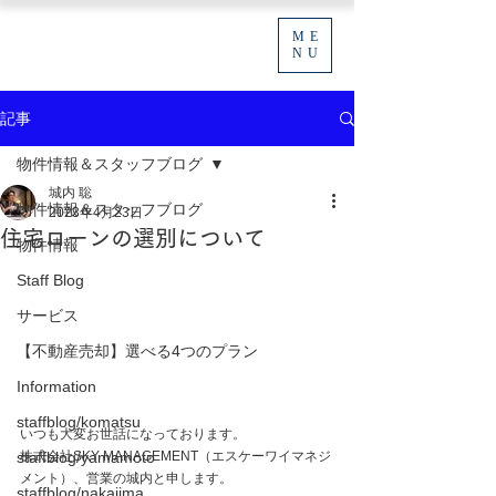
ME
NU
記事
物件情報＆スタッフブログ
城内 聡
物件情報＆スタッフブログ
2023年4月23日
住宅ローンの選別について
物件情報
Staff Blog
サービス
【不動産売却】選べる4つのプラン
Information
staffblog/komatsu
いつも大変お世話になっております。
staffblog/yamamoto
株式会社SKY MANAGEMENT（エスケーワイマネジ
メント）、営業の城内と申します。
staffblog/nakajima