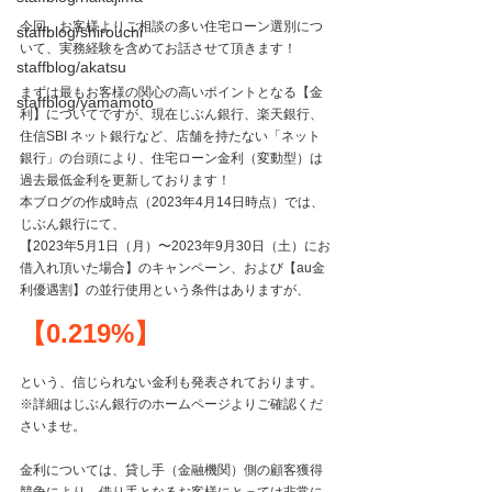
今回、お客様よりご相談の多い住宅ローン選別につ
staffblog/shirouchi
いて、実務経験を含めてお話させて頂きます！
staffblog/akatsu
まずは最もお客様の関心の高いポイントとなる【金
staffblog/yamamoto
利】についてですが、現在じぶん銀行、楽天銀行、
住信SBI ネット銀行など、店舗を持たない「ネット
銀行」の台頭により、住宅ローン金利（変動型）は
過去最低金利を更新しております！
本ブログの作成時点（2023年4月14日時点）では、
じぶん銀行にて、
【2023年5月1日（月）〜2023年9月30日（土）にお
借入れ頂いた場合】のキャンペーン、および【au金
利優遇割】の並行使用という条件はありますが、
【0.219%】
という、信じられない金利も発表されております。
※詳細はじぶん銀行のホームページよりご確認くだ
さいませ。
金利については、貸し手（金融機関）側の顧客獲得