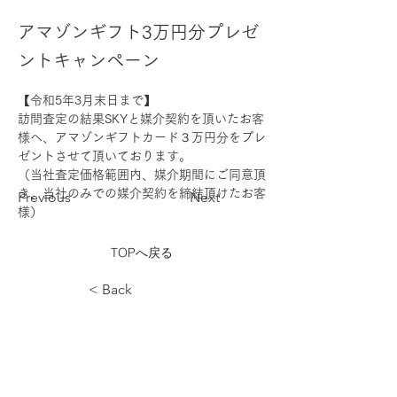
アマゾンギフト3万円分プレゼ
ントキャンペーン
【令和5年3月末日まで】
訪問査定の結果SKYと媒介契約を頂いたお客
様へ、アマゾンギフトカード３万円分をプレ
ゼントさせて頂いております。
（当社査定価格範囲内、媒介期間にご同意頂
き、当社のみでの媒介契約を締結頂けたお客
Previous
Next
様）
TOPへ戻る
< Back