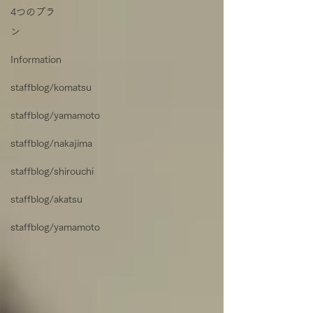
4つのプラ
ン
Information
staffblog/komatsu
staffblog/yamamoto
staffblog/nakajima
staffblog/shirouchi
staffblog/akatsu
staffblog/yamamoto